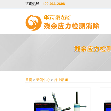
咨询热线：
400-066-2698
首页
>
新闻中心
>
行业新闻