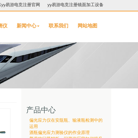
东yy易游电竞注册官网
yy易游电竞注册镜面加工设备
测仪
新闻中心
联系我们
网站地图
产品中心
偏光应力仪在安瓿瓶、输液瓶检测中的
运用
酒瓶偏光应力测验仪的作业原理