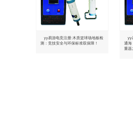
yy易游电竞注册:木质篮球场地板检
y
测：竞技安全与环保标准双保障！
通海
重器