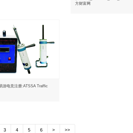
方财富网
易游电竞注册:ATSSA Traffic
o
3
4
5
6
>
>>