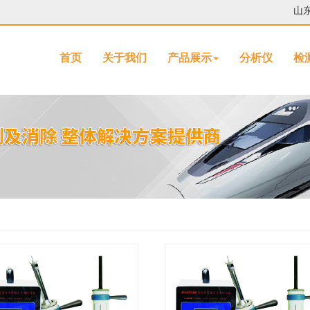
山
首页
关于我们
产品展示
分析仪
检