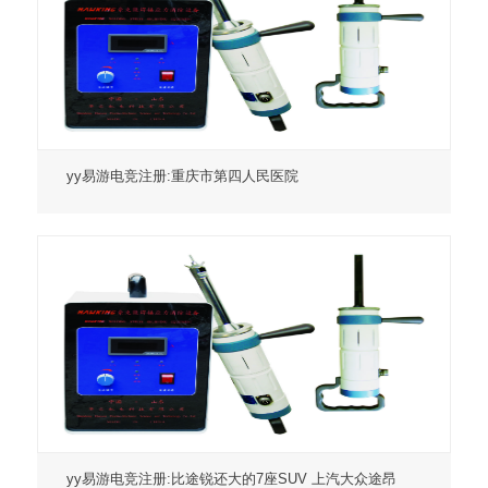
yy易游电竞注册:重庆市第四人民医院
yy易游电竞注册:比途锐还大的7座SUV 上汽大众途昂