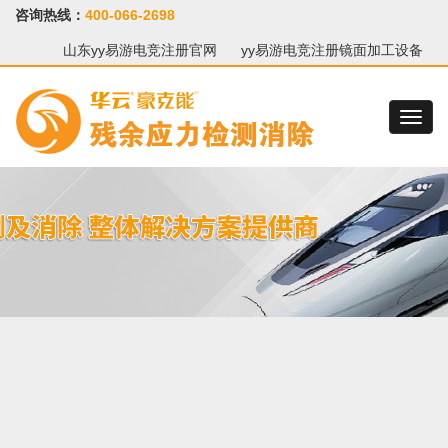
咨询热线：
400-066-2698
山东yy易游电竞注册官网
yy易游电竞注册镜面加工设备