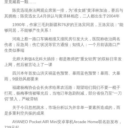
里竟藏着一颗……
陈奕迅现身法网观众席第一排，为“准女婿”黄泽林加油，赛后与
其拥抱；陈奕迅女儿4月供认与黄泽林相恋，二人都出生于2004年
1990年，作家三毛到新疆和76岁的王洛宾同居，王洛宾说：“能
够同居，不能够产生关系！
河南上蔡一路口车辆相撞又撞民房引发大火，医院称收治两名
伤者；应急局：伤亡状况等官方通报；知情人：一个月前该路口产
生类似事端
北师大剩饭&北科大插排：都是教师把“重女轻男”的双标日常发
上网，然后被言论上了一课
四川本年首发山洪灾祸蓝色预警、暴雨蓝色预警！暴雨、大暴
雨，9级劲风都要来
福建杨梅协会会长央求给果农活路：期望咱们我们不要一棍子
打死，杨梅事情被曝光后，当地订单急剧削减，部分省份乃至“一刀
切”禁入，严峻滞销
关于今日忽然跳水，市场分析以为并非单一要素所造成的，而
是多重利空共振的成果
AYANEO Pocket AIR Mini安卓掌机Arcade Home联名款发布，
739元起