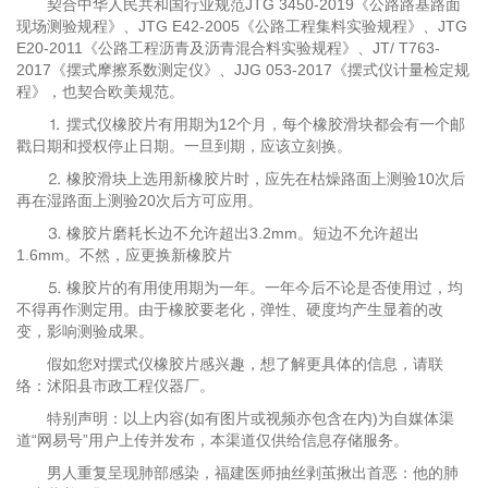
契合中华人民共和国行业规范JTG 3450-2019《公路路基路面
现场测验规程》、JTG E42-2005《公路工程集料实验规程》、JTG
E20-2011《公路工程沥青及沥青混合料实验规程》、JT/ T763-
2017《摆式摩擦系数测定仪》、JJG 053-2017《摆式仪计量检定规
程》，也契合欧美规范。
⒈ 摆式仪橡胶片有用期为12个月，每个橡胶滑块都会有一个邮
戳日期和授权停止日期。一旦到期，应该立刻换。
⒉ 橡胶滑块上选用新橡胶片时，应先在枯燥路面上测验10次后
再在湿路面上测验20次后方可应用。
⒊ 橡胶片磨耗长边不允许超出3.2mm。短边不允许超出
1.6mm。不然，应更换新橡胶片
⒌ 橡胶片的有用使用期为一年。一年今后不论是否使用过，均
不得再作测定用。由于橡胶要老化，弹性、硬度均产生显着的改
变，影响测验成果。
假如您对摆式仪橡胶片感兴趣，想了解更具体的信息，请联
络：沭阳县市政工程仪器厂。
特别声明：以上内容(如有图片或视频亦包含在内)为自媒体渠
道“网易号”用户上传并发布，本渠道仅供给信息存储服务。
男人重复呈现肺部感染，福建医师抽丝剥茧揪出首恶：他的肺