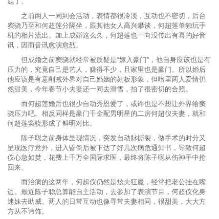
题了。
之前两人一同到会活动，表情都很冷淡，互动也不密切，后台
窦骁乃至和何超莲分隔坐，跟其他女人高兴攀谈，何超莲单独玩手
机的相片流出。加上成婚这么久，何超莲也一向没传出有喜的好音
讯，因而音讯愈演愈烈。
但成婚之前窦骁就经常被质疑是“嫁入豪门”，他自身应该也是有
压力的，究竟自己是艺人，赚得不少，且家里也是豪门。所以婚后
他应该是有意削减外界对自己婚姻的刻板形象，但暗里两人爱情仍
然甜美，今年春节小夫妻还一同去滑雪，拍了很密切的合照。
而何超莲婚后也很少自动秀恩爱了，或许也是不想让外界给窦
骁压力吧。相反同样是豪门千金配男明星的二房何超仪夫妻，就和
何超莲窦骁形成了鲜明对比。
陈子聪之前身体呈现情况，突发自动脉撕裂，做手术的时分又
呈现医疗意外，进入昏倒后被下达了好几次病危通知书，导致何超
仪心急如焚，花费上千万全国际求医，最终将陈子聪从伤神手中抢
回来。
而治病的这两年，何超仪仍然是炫夫狂魔，经常把老公挂在嘴
边。最近陈子聪总算能自主活动，去参加了表演节目，何超仪化身
迷妹去助威。两人的日常互动也像寻常夫妻相同，很甜美，大大方
方从不讳饰。