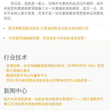
所以说，虽然是一家人，但每对夫妻的共处办法不相同，或许
何超莲和窦骁就希望能像三太一向遵循的准则相同，低沉一点。但
并不表明人家不恩爱，究竟不是一切夫妻都要靠秀恩爱来证明爱情
深沉。
摆式摩擦系数试块组-江苏省沭阳县市政仪器有限公司
木质篮球场地板检测：竞技安全与环保标准双保障！
行业技术
圣湘生物：全自动核酸查验测验分析仪（SUREXEVO 16A）取得
医疗器械注册证
顺德添国字号公共服务平台
2026 四月杭州黄金回收排名出炉奢响佳凭什么稳坐第一
新闻中心
揭开水质笔的真相：你的饮用水检测仪靠谱吗？——浙江省衢州市
衢江区消保委水质检测笔比较试验报告