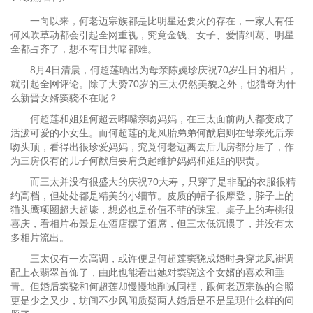
一向以来，何老迈宗族都是比明星还要火的存在，一家人有任
何风吹草动都会引起全网重视，究竟金钱、女子、爱情纠葛、明星
全都占齐了，想不有目共睹都难。
8月4日清晨，何超莲晒出为母亲陈婉珍庆祝70岁生日的相片，
就引起全网评论。除了大赞70岁的三太仍然美貌之外，也猎奇为什
么新晋女婿窦骁不在呢？
何超莲和姐姐何超云嘟嘴亲吻妈妈，在三太面前两人都变成了
活泼可爱的小女生。而何超莲的龙凤胎弟弟何猷启则在母亲死后亲
吻头顶，看得出很珍爱妈妈，究竟何老迈离去后几房都分居了，作
为三房仅有的儿子何猷启要肩负起维护妈妈和姐姐的职责。
而三太并没有很盛大的庆祝70大寿，只穿了是非配的衣服很精
约高档，但处处都是精美的小细节。皮质的帽子很摩登，脖子上的
猫头鹰项圈超大超壕，想必也是价值不菲的珠宝。桌子上的寿桃很
喜庆，看相片布景是在酒店摆了酒席，但三太低沉惯了，并没有太
多相片流出。
三太仅有一次高调，或许便是何超莲窦骁成婚时身穿龙凤褂调
配上衣翡翠首饰了，由此也能看出她对窦骁这个女婿的喜欢和垂
青。但婚后窦骁和何超莲却慢慢地削减同框，跟何老迈宗族的合照
更是少之又少，坊间不少风闻质疑两人婚后是不是呈现什么样的问