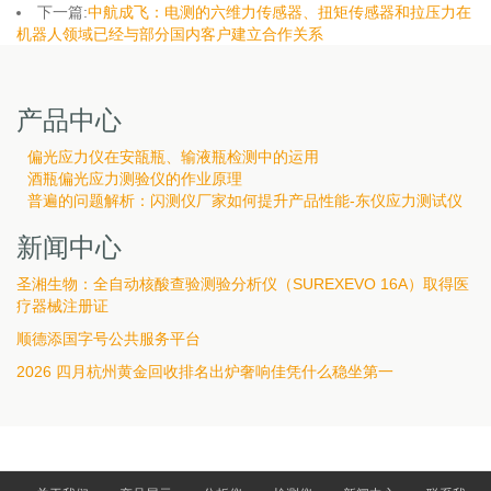
下一篇:
中航成飞：电测的六维力传感器、扭矩传感器和拉压力在
机器人领域已经与部分国内客户建立合作关系
产品中心
偏光应力仪在安瓿瓶、输液瓶检测中的运用
酒瓶偏光应力测验仪的作业原理
普遍的问题解析：闪测仪厂家如何提升产品性能-东仪应力测试仪
新闻中心
圣湘生物：全自动核酸查验测验分析仪（SUREXEVO 16A）取得医
疗器械注册证
顺德添国字号公共服务平台
2026 四月杭州黄金回收排名出炉奢响佳凭什么稳坐第一