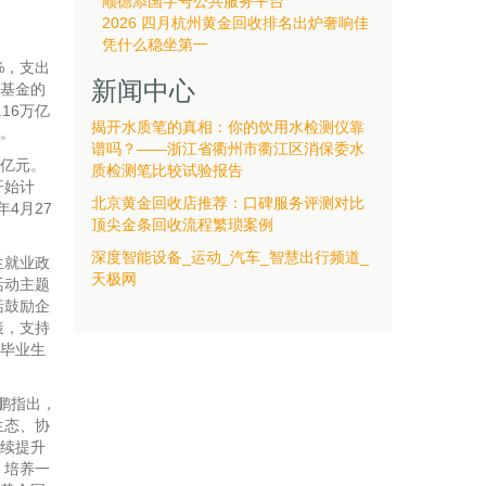
顺德添国字号公共服务平台
2026 四月杭州黄金回收排名出炉奢响佳
凭什么稳坐第一
%，支出
新闻中心
险基金的
16万亿
揭开水质笔的真相：你的饮用水检测仪靠
好。
谱吗？——浙江省衢州市衢江区消保委水
0亿元。
质检测笔比较试验报告
开始计
北京黄金回收店推荐：口碑服务评测对比
4月27
顶尖金条回收流程繁琐案例
深度智能设备_运动_汽车_智慧出行频道_
生就业政
天极网
活动主题
括鼓励企
策，支持
校毕业生
鹏指出，
生态、协
持续提升
，培养一