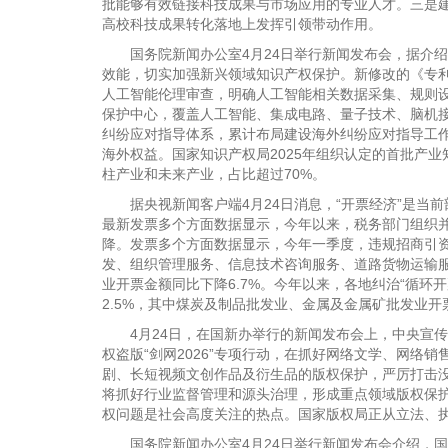
批能够有效链接科技成果与市场应用的专业人才。三是建
高校科技成果转化落地上发挥引领带动作用。
国务院新闻办公室4月24日举行新闻发布会，据介绍
效能，切实加强新兴领域知识产权保护。新修改的《专
人工智能伦理审查，明确人工智能相关数据采集、规则设
保护中心，覆盖人工智能、集成电路、量子技术、脑机接
纠纷应对指导体系，累计布局建设海外纠纷应对指导工作
海外权益。国家知识产权局2025年组织认定的首批产业
柱产业和未来产业，占比超过70%。
据央视新闻客户端4月24日消息，“开票经济”是当前
最新发票多个方面数据显示，今年以来，税务部门组织并
降。发票多个方面数据显示，今年一季度，违规招商引
发、组织管理服务、信息技术咨询服务、道路货物运输服
业开票金额同比下降6.7%。今年以来，各地纠治“循环
2.5%，其中煤炭及制品批发业、金属及金属矿批发业开票
4月24日，在国新办举行的新闻发布会上，中央宣传
权盗版“剑网2026”专项行动，在抓好网络文学、网络
剧、长短视频文创作品及衍生品的版权保护，严厉打击
将抓好行业监督管理和源头治理，形成重点领域版权保护
权问题是社会高度关注的热点。国家版权局正从立法、
国务院新闻办公室4月24日举行新闻发布会介绍，国