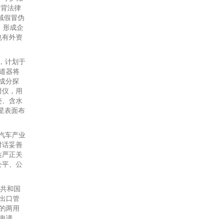
违背法律
域假冒伪
，形成企
也有外资
，计划于
轨道器将
成分探
谱仪，用
迹、含水
星表面布
汽车产业
对话妥善
达严正关
公平、公
共和国
出口管
的两用
申请。