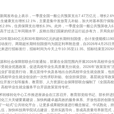
闻发布会上表示，一季度全国一般公共预算支出7.47万亿元，增长2.6
卫生健康支出增长12.1%，主要是集中发放育儿补贴，加大对基本医疗保
.8%，住房保障支出增长6.3%。此外，一季度全国一般公共预算收入6.
点，高于过去三年同期水平，反映出我们国家的经济运行起步有力，开局良
年期340亿元和30年期850亿元的超长期特别国债，合计发债规模119
动发行。两期超长期特别国债均为固定利率附息债，自2026年4月25日
行招标发行，招标时间为今天上午10:35至11:35。招标结束至2026年
和社会保障部联合印发通知，部署在全国范围内开展2026年高校毕业
受就业优惠政策，促进高校毕业生高质量充分就业。2026年“政策宣传”
生就业扩容提质行动，重点宣传中央及各地出台的高校毕业生就业政策，包
励高校毕业生就业创业的一次性求职补贴、创业担保贷款、基层就业等政
岗位开发计划等服务。教育部、人力资源社会保障部联合编制了《全国高
、高校毕业生就业服务平台开设政策宣传专栏。
技术转移转化中心工作推进座谈会在江苏召开。教育部党组书记、部长怀进
强化三大关键要素建设，加快构建卓越高效的服务体系、开放包容的创新
“一站式”公共转化平台，让更多成果能快速进行概念验证、中试熟化，
队伍，加快科技商学院试点建设，坚持实践导向，形成高质量培养新范式