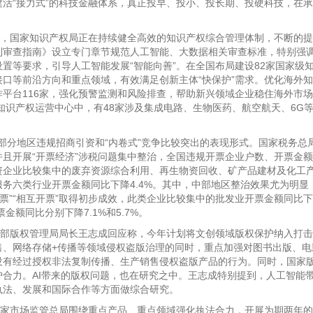
活“接力式”的科技金融体系，真正投早、投小、投长期、投硬科技，在
，国家知识产权局正在持续健全高效的知识产权综合管理体制，不断的提
利审查指南》设立专门章节规范人工智能、大数据相关审查标准，特别强
置等要求，引导人工智能发展“智能向善”。在全国布局建设82家国家级
口等前沿方向和重点领域，有效满足创新主体“快保护”需求。优化海外
平台116家，强化预警监测和风险排查，帮助新兴领域企业稳住海外市
知识产权运营中心中，有48家涉及集成电路、生物医药、航空航天、6G
部分地区违规招商引资和“内卷式”竞争比较突出的表现形式。国家税务总
且开展“开票经济”涉税问题集中整治，全国违规开票企业户数、开票金
资企业比较集中的废弃资源综合利用、再生物资回收、矿产品建材及化工
务六类行业开票金额同比下降4.4%。其中，中部地区整治效果尤为明显
开票”“相互开票”取得初步成效，此类企业比较集中的批发业开票金额同比
金额同比分别下降7.1%和5.7%。
部版权管理局局长王志成回应称，今年计划将文创领域版权保护纳入打击
销售、网络存储+传播等领域侵权盗版治理的同时，重点加强对图书出版、
没有经过授权非法复制传播、生产销售侵权盗版产品的行为。同时，国家
合力。AI带来的版权问题，也在研究之中。王志成特别提到，人工智能
执法、发展和国际合作等方面做综合研究。
家市场监管总局围绕重点产品、重点领域强化执法合力，开展为期两年的