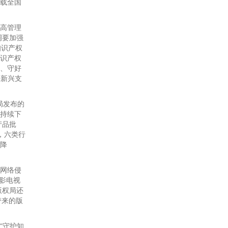
承载全国
高管理
调要加强
知识产权
知识产权
场、守好
等新兴支
局发布的
额持续下
产品批
，六类行
下降
网络侵
电影电视
版权局还
带来的版
“守护知