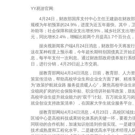
YY易游官网:
4月24日，财政部国库支付中心主任王建勋在财政部新
规模为年初预算的24.9%，进度为近五年最快。其中，
补助等；社会保障和就业支出增长9%，城乡社区支出增长2
元，同比增长2.4%，增幅比前两个月提高1.7个百分
据央视新闻客户端4月24日消息，财政部今天将发行20
这在某种程度上预示着，今年超长期特别国债真正开始启
息，每半年支付一次利息。通过财政部政府债券发行系统来进
日，进行分销，4月29日起上市交易。
据教育部网站4月24日消息，日前，教育部、人力资源
策宣传活动，帮助高校毕业生和企业全方面了解、精准享
为“政策护航就业路 服务提质暖人心”，聚焦高校毕业
业稳岗扩岗的社会保险补贴、职业培训补贴等政策，鼓
高校毕业生提升就业能力的“双千”计划、百万就业见习
就业创业支持政策清单》，在国家大学生就业服务平台
据教育部网站4月24日消息，4月23日，高校区域
区域中心是高校科技成果转化体系的关键一环，要着力
同联动的合作机制，加速知识创造到价值实现。一是建强
技术成熟度和工程化水平。二是建优高水平技术经理人