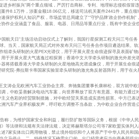
志促进乡村振兴”两个重点领域，严厉打击商标、专利、地理标志侵权假冒
8.1万件，涉案金额18.06亿元，移送司法机关案件2441件，重点领
速保护权利人知识产权，市场监管总局建立了“‘守护品牌’政企协作机制”
企协作企业涵盖了食品、服装、电器、日用品等重点行业，既有中资企业
中国航天日”主场活动启动仪式上了解到，我国行星探测工程天问三号任务
回地球。当天，国家航天局正式对外发布天问三号任务合作项目遴选结果。
作组牵头研制的火星PEX光谱仪，用于开展火星生命痕迹探寻及表面矿物
，用于开展火星大气逃逸过程探测；香港中文大学牵头研制的激光外差光
务器将搭载香港大学牵头研制的火星地物高光谱成像仪，用于开展生命痕
理研究院-弗拉斯卡蒂国家实验室牵头研制的激光角反射器阵列，用于在火
长王文涛会见欧洲汽车工业协会主席、奔驰集团董事长康林松，双方就中欧
强调，中欧妥善解决电动汽车案，向世界释放了双方有意愿、有能力通过
护主义色彩的经贸限制措施，对中欧经贸关系造成实质性损害。中方已表
欧洲汽车产业界积极发声，呼吁欧方调整不当条款，为中欧企业合作营造
告称，为维护国家安全和利益，履行防扩散等国际义务，根据《中华人民
例》等法律和法规有关法律法规，决定将赫斯塔尔公司等7家欧盟实体列入
上述7家实体出口两用物项，禁止境外组织和个人将原产于中华人民共和国
应当立马停止。二、特殊情况下确需出口的，出口经营者应当向商务部提出