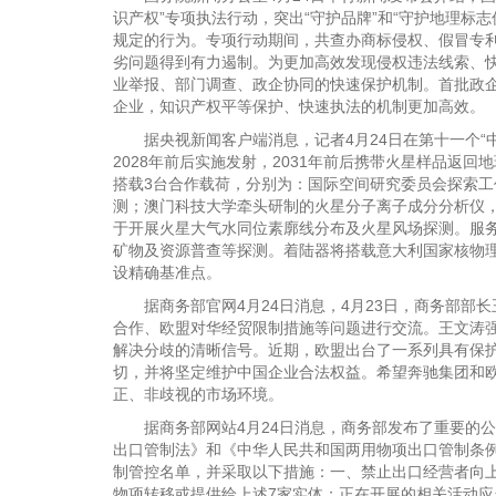
识产权”专项执法行动，突出“守护品牌”和“守护地理标
规定的行为。专项行动期间，共查办商标侵权、假冒专利案件
劣问题得到有力遏制。为更加高效发现侵权违法线索、快
业举报、部门调查、政企协同的快速保护机制。首批政
企业，知识产权平等保护、快速执法的机制更加高效。
据央视新闻客户端消息，记者4月24日在第十一个“
2028年前后实施发射，2031年前后携带火星样品返
搭载3台合作载荷，分别为：国际空间研究委员会探索工
测；澳门科技大学牵头研制的火星分子离子成分分析仪
于开展火星大气水同位素廓线分布及火星风场探测。服
矿物及资源普查等探测。着陆器将搭载意大利国家核物
设精确基准点。
据商务部官网4月24日消息，4月23日，商务部部
合作、欧盟对华经贸限制措施等问题进行交流。王文涛
解决分歧的清晰信号。近期，欧盟出台了一系列具有保
切，并将坚定维护中国企业合法权益。希望奔驰集团和
正、非歧视的市场环境。
据商务部网站4月24日消息，商务部发布了重要的公
出口管制法》和《中华人民共和国两用物项出口管制条
制管控名单，并采取以下措施：一、禁止出口经营者向
物项转移或提供给上述7家实体；正在开展的相关活动